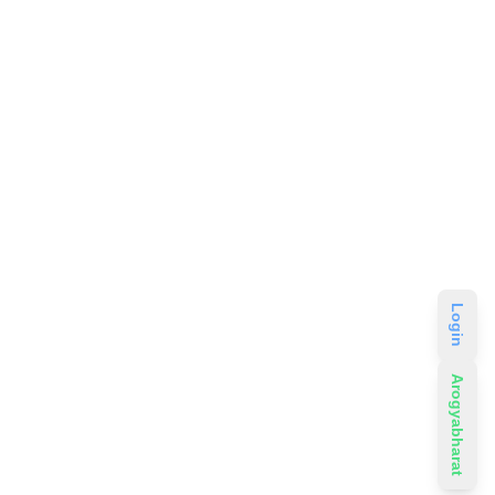
Login
Arogyabharat